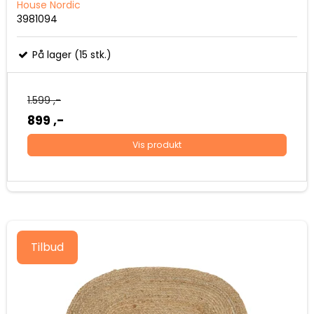
House Nordic
3981094
På lager (15 stk.)
1.599 ,-
899 ,-
Vis produkt
Tilbud