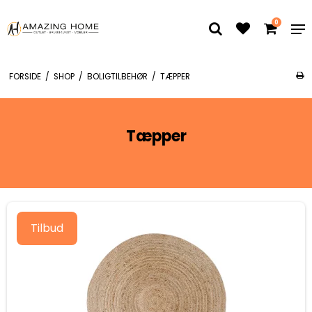
0
FORSIDE
/
SHOP
/
BOLIGTILBEHØR
/
TÆPPER
Tæpper
Tilbud