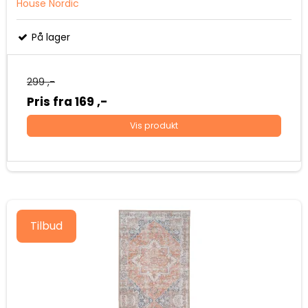
House Nordic
På lager
299 ,-
Pris fra
169 ,-
Vis produkt
Tilbud