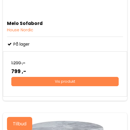
Melo Sofabord
House Nordic
På lager
1.299 ,-
799 ,-
Vis produkt
Tilbud