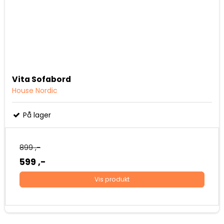
Vita Sofabord
House Nordic
På lager
899 ,-
599 ,-
Vis produkt