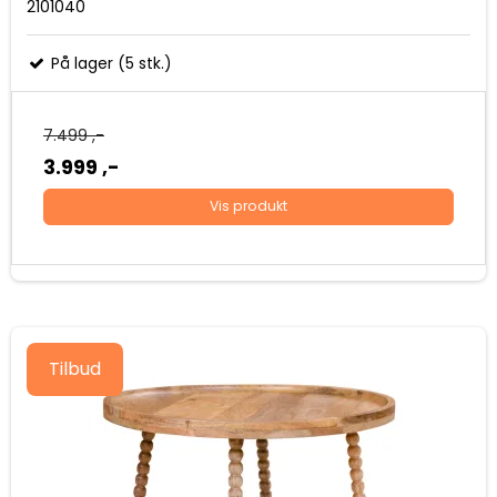
2101040
På lager (5 stk.)
7.499 ,-
3.999 ,-
Vis produkt
Tilbud