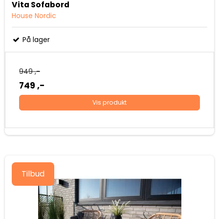
Vita Sofabord
House Nordic
På lager
949 ,-
749 ,-
Vis produkt
Tilbud