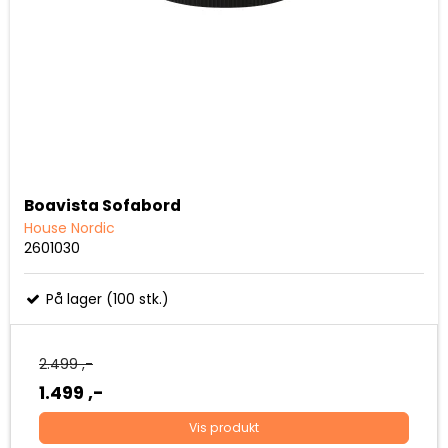
Boavista Sofabord
House Nordic
2601030
På lager (100 stk.)
2.499 ,-
1.499 ,-
Vis produkt