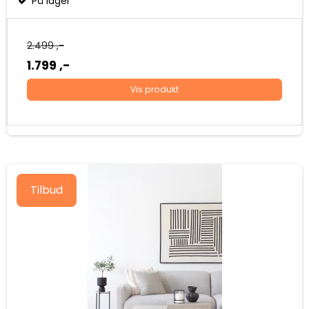
På lager
2.499 ,-
1.799 ,-
Vis produkt
Tilbud