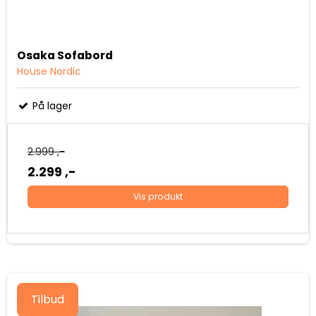
Osaka Sofabord
House Nordic
På lager
2.999 ,-
2.299 ,-
Vis produkt
Tilbud