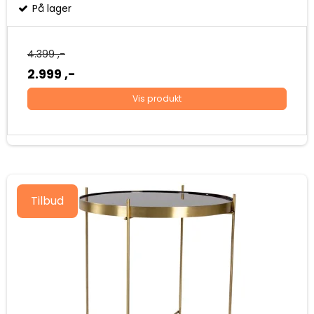
På lager
4.399 ,-
2.999 ,-
Vis produkt
Tilbud