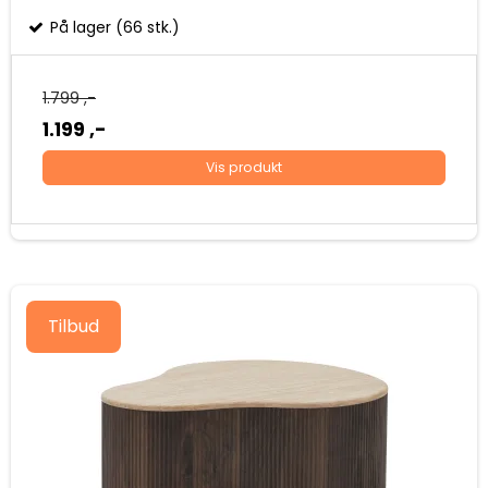
På lager (66 stk.)
1.799 ,-
1.199 ,-
Vis produkt
Tilbud