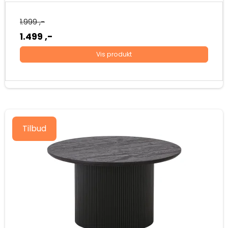
1.999 ,-
1.499 ,-
Vis produkt
Tilbud