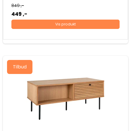
849 ,-
449 ,-
Vis produkt
Tilbud