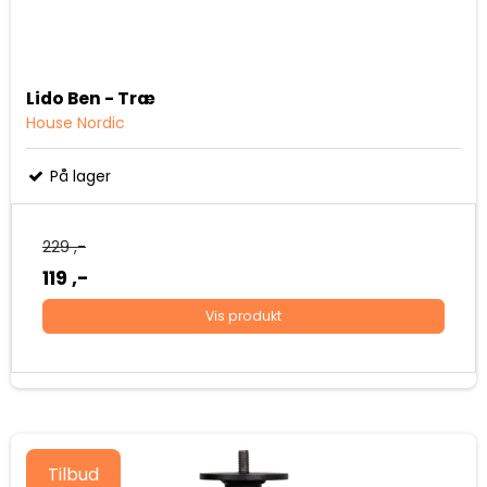
Lido Ben - Træ
House Nordic
På lager
229 ,-
119 ,-
Vis produkt
Tilbud