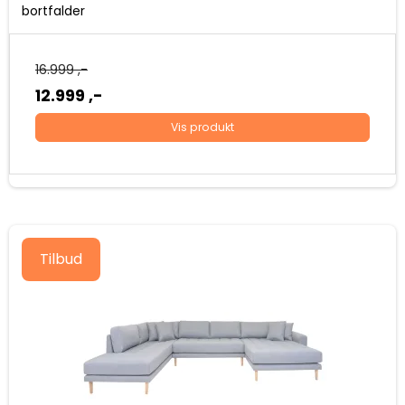
bortfalder
16.999 ,-
12.999 ,-
Vis produkt
Tilbud