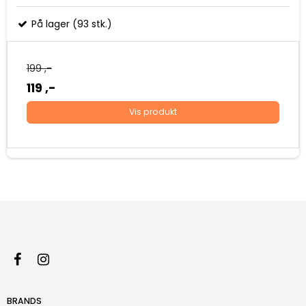
På lager (93 stk.)
199 ,-
119 ,-
Vis produkt
BRANDS