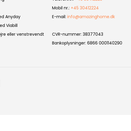
Mobil nr.
:
+45 30412224
ed Anyday
E-mail
:
info@amazinghome.dk
d Viabill
jre eller venstrevendt
CVR-nummer
:
38377043
Bankoplysninger
:
6866 0001140290