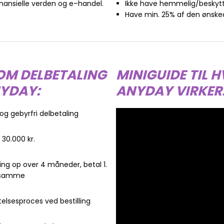
nansielle verden og e–handel.
Ikke have hemmelig/beskytt
Have min. 25% af den ønske
OM DELBETALING
MINIGUIDE TIL 
YDAY:
ANYDAY VIRKER
 og gebyrfri delbetaling
l 30.000 kr.
ling op over 4 måneder, betal 1.
 samme
telsesproces ved bestilling