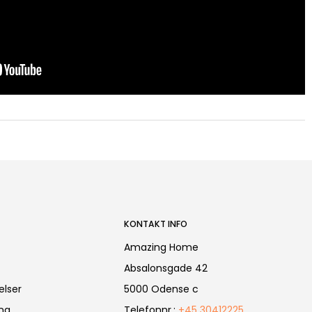
KONTAKT INFO
Amazing Home
Absalonsgade 42
elser
5000 Odense c
ing
Telefonnr.
:
+45 30412225