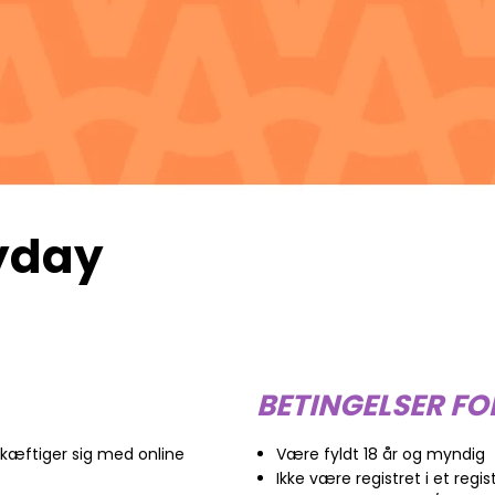
nyday
BETINGELSER FO
kæftiger sig med online
Være fyldt 18 år og myndig
Ikke være registret i et regis