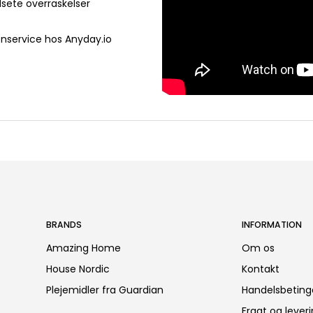
dsete overraskelser
onservice hos Anyday.io
BRANDS
INFORMATION
Amazing Home
Om os
House Nordic
Kontakt
Plejemidler fra Guardian
Handelsbeting
Fragt og lever