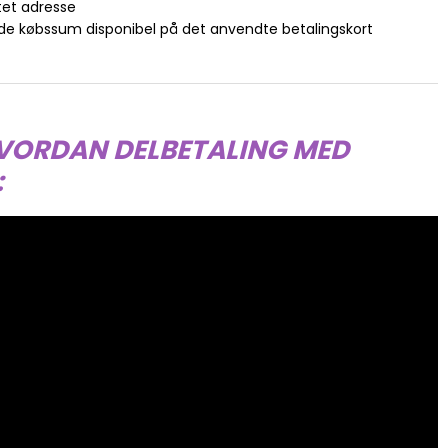
et adresse
de købssum disponibel på det anvendte betalingskort
HVORDAN DELBETALING MED
: