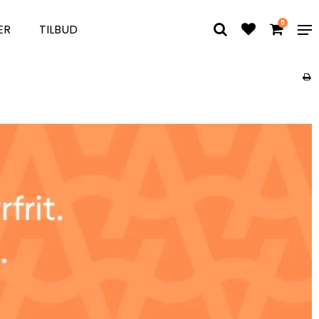
0
ER
TILBUD