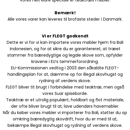
Vores helt klare speciale er teaktræs møbler.
Bemærk!
Alle vores varer kan leveres til brofaste steder i Danmark.
Vi er FLEGT godkendt
Dette er vi for vi kan importere vores møbler hjem fra Bali
Indonesien, og for at sikre du er
garantereret, at træet
stammer fra bæredygtige og legale skove som, opfylder
kravene i EU’s tømmerforordning.
EU-Kommissionen vedtog i 2003 den såkaldte FLEGT-
handlingsplan for at, dæmme op for illegal skovhugst og
rydning af verdens skove.
FLEGT bliver tit brugt i forbindelse med teaktræ, men også
vores Suar spiseborde.
Teaktræ er et utrolig populært, holdbart og flot materiale,
der ofte bliver brugt til at, lave udendørs havemøbler.
Når du køber vores møbler vi importerer fra Bali, støtter du op
omkring bæredygtig skovdrift, hvor du er med til at,
bekæmpe illegal skovhugst og rydning af verdens skove.