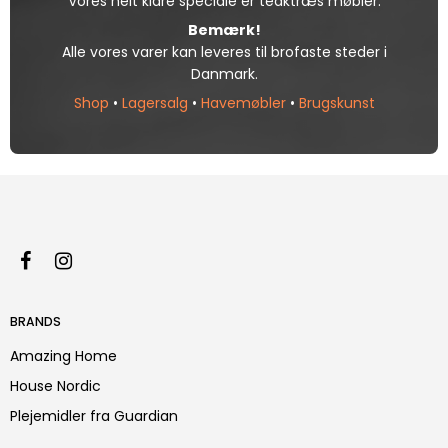
Vores helt klare speciale er teaktræs møbler.
Bemærk!
Alle vores varer kan leveres til brofaste steder i
Danmark.
Shop
•
Lagersalg
•
Havemøbler
•
Brugskunst
BRANDS
Amazing Home
House Nordic
Plejemidler fra Guardian