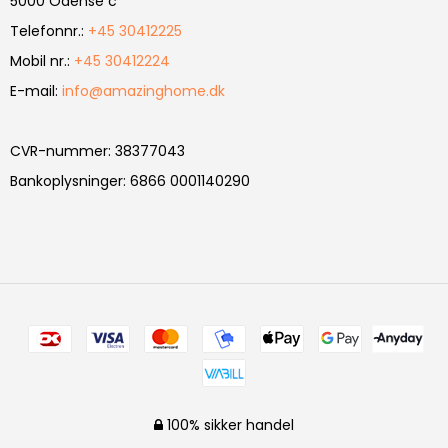
5000 Odense c
Telefonnr.
:
+45 30412225
Mobil nr.
:
+45 30412224
E-mail
:
info@amazinghome.dk
CVR-nummer
:
38377043
Bankoplysninger
:
6866 0001140290
100% sikker handel