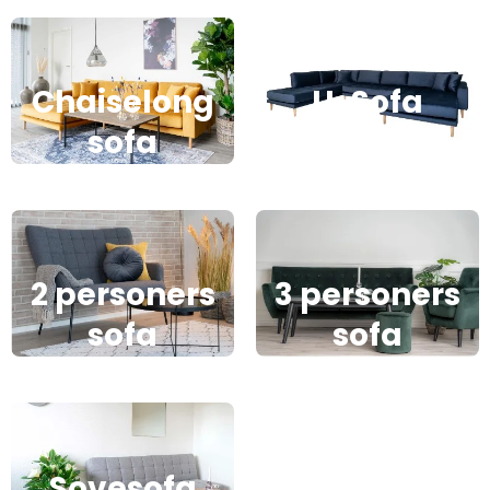
Chaiselong
U-Sofa
sofa
2 personers
3 personers
sofa
sofa
Sovesofa