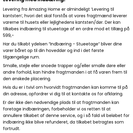
Levering fra Amazing Home er almindeligt ’Levering til
kantsten’, hvori det skal forstås at vores fragtmænd leverer
varerne til husets eller lejlighedens kantsten/dør. Der kan
tilkøbes indbæring til stueetage af en ordre mod et tillæg på
599,-
Har du tilkøbt ydelsen ”Indbæring - Stueetage” bliver dine
varer båret op til din hoveddør og ind i det første
tilgængelige rum.
Smalle, stejle eller snoede trapper og/eller smalle døre eller
andre forhold, kan hindre fragtmanden i at få varen frem til
den ønskede placering.
Hvis du er i tvivl om hvorvidt fragtmanden kan komme til på
din adresse, opfordrer vi dig til at kontakte os for afklaring.
Er der ikke den nødvendige plads til at fragtmanden kan
foretage indbæringen, forbeholder vi os retten til at
annullere tilkøbet af denne service, og i så fald vil beløbet for
indbæring ikke blive refunderet, da tilkøbet betragtes som
fortrudt.