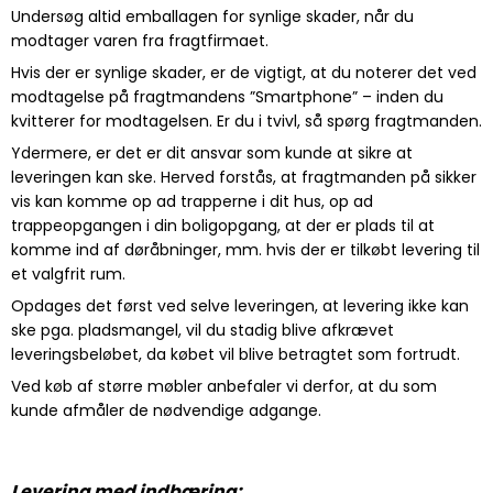
Undersøg altid emballagen for synlige skader, når du
modtager varen fra fragtfirmaet.
Hvis der er synlige skader, er de vigtigt, at du noterer det ved
modtagelse på fragtmandens ”Smartphone” – inden du
kvitterer for modtagelsen. Er du i tvivl, så spørg fragtmanden.
Ydermere, er det er dit ansvar som kunde at sikre at
leveringen kan ske. Herved forstås, at fragtmanden på sikker
vis kan komme op ad trapperne i dit hus, op ad
trappeopgangen i din boligopgang, at der er plads til at
komme ind af døråbninger, mm. hvis der er tilkøbt levering til
et valgfrit rum.
Opdages det først ved selve leveringen, at levering ikke kan
ske pga. pladsmangel, vil du stadig blive afkrævet
leveringsbeløbet, da købet vil blive betragtet som fortrudt.
Ved køb af større møbler anbefaler vi derfor, at du som
kunde afmåler de nødvendige adgange.
Levering med indbæring: